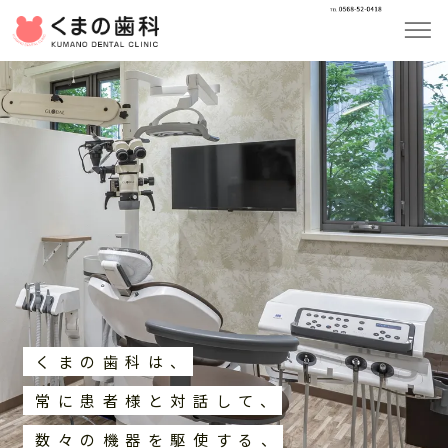
はじめての方へ
当院の特徴
診療内容
治療費
スタッフ紹介
くまの歯科は、
アクセス
常に患者様と対話して、
採用情報
数々の機器を駆使する、