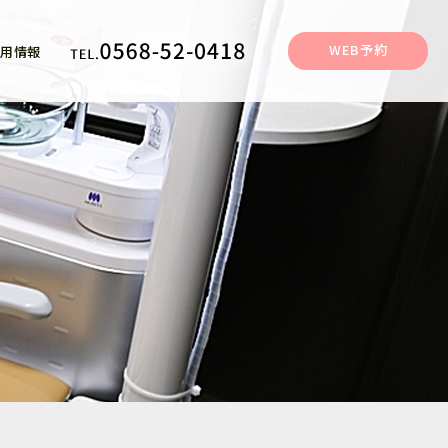
WEB予約
採用情報
)
前歯かぶせもの
予防歯科
インプラント
矯正
治療
噛み合わせ治療