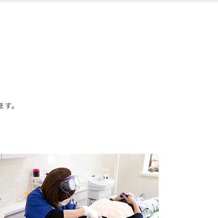
ます。
。