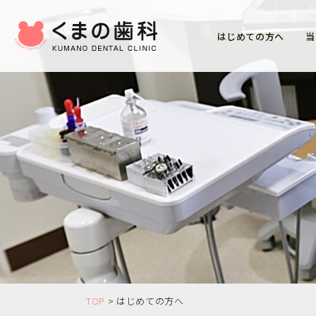
はじめての方へ
当
診療内容について
治療費について
土台（コア）
審美歯科
歯周病治療
入れ歯・義歯治療
TOP
>
はじめての方へ