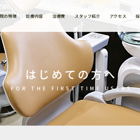
院の特徴
診療内容
治療費
スタッフ紹介
アクセス
つめもの(インレー)
一般歯科
かぶせもの(クラウン
小児歯科
はじめての方へ
インプラント
矯正歯科
ホワイトニング
ホワイトニング
FOR THE FIRST TIME USERS
歯茎の再生治療
口腔外科・親知らず
症例集